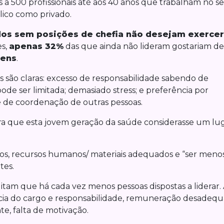
s a 500 profissionais até aos 40 anos que trabalham no s
lico como privado.
dos sem posições de chefia não desejam exercer
es,
apenas 32%
das que ainda não lideram gostariam de 
ens
.
es são claras: excesso de responsabilidade sabendo de
de ser limitada; demasiado stress; e preferência por
e de coordenação de outras pessoas.
para que esta jovem geração da saúde considerasse um lu
ros, recursos humanos/ materiais adequados e “ser meno
tes.
itam que há cada vez menos pessoas dispostas a liderar. 
ncia do cargo e responsabilidade, remuneração desadeq
te, falta de motivação.