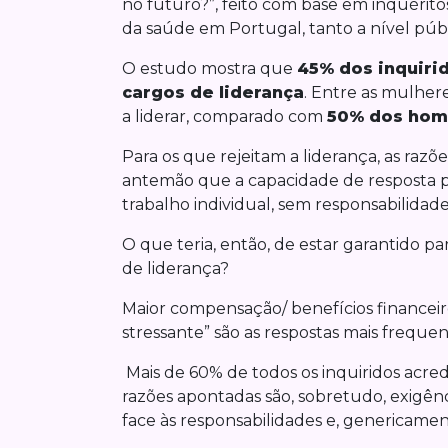
no futuro?”, feito com base em inquérito
da saúde em Portugal, tanto a nível púb
O estudo mostra que
45% dos inquiri
cargos de liderança
. Entre as mulher
a liderar, comparado com
50% dos hom
Para os que rejeitam a liderança, as razõ
antemão que a capacidade de resposta po
trabalho individual, sem responsabilidad
O que teria, então, de estar garantido 
de liderança?
Maior compensação/ benefícios financei
stressante” são as respostas mais frequen
Mais de 60% de todos os inquiridos acred
razões apontadas são, sobretudo, exigê
face às responsabilidades e, genericamen