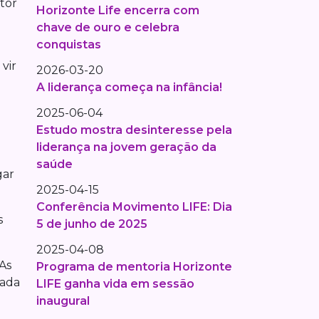
etor
Horizonte Life encerra com
chave de ouro e celebra
conquistas
vir
2026-03-20
A liderança começa na infância!
2025-06-04
Estudo mostra desinteresse pela
liderança na jovem geração da
saúde
gar
2025-04-15
Conferência Movimento LIFE: Dia
s
5 de junho de 2025
2025-04-08
As
Programa de mentoria Horizonte
uada
LIFE ganha vida em sessão
inaugural